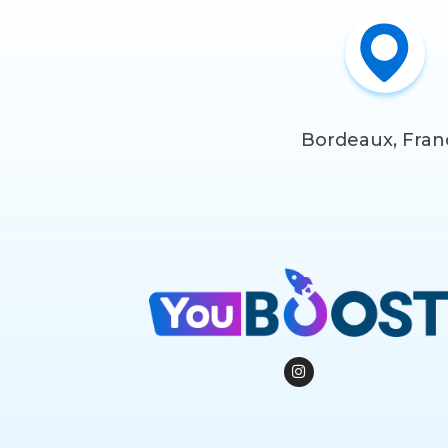
Bordeaux, Fran