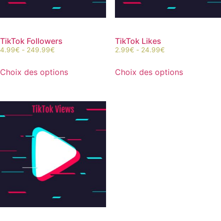
TikTok Followers
TikTok Likes
4.99
€
-
249.99
€
2.99
€
-
24.99
€
Choix des options
Choix des options