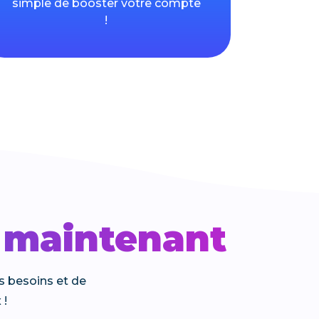
simple de booster votre compte
!
s maintenant
s besoins et de
 !