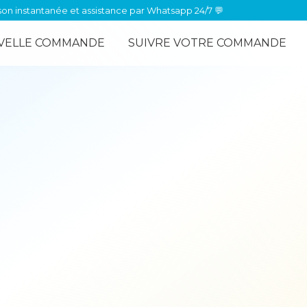
OOST est évalué à 4.98⭐/ 5 sur Sitejabber 🥇
VELLE COMMANDE
SUIVRE VOTRE COMMANDE