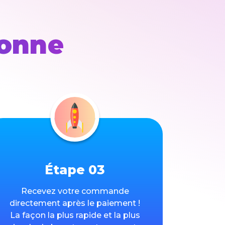
ionne
Étape 03
Recevez votre commande
directement après le paiement !
La façon la plus rapide et la plus