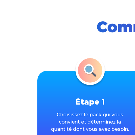
Comm
Étape 1
Choisissez le pack qui vous
convient et déterminez la
quantité dont vous avez besoin.