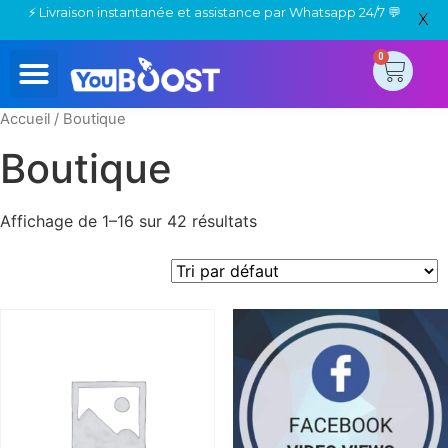
X
0
Nouvelle Commande
Suivre votre commande
Nous Contacter
Accueil
/ Boutique
Boutique
Affichage de 1–16 sur 42 résultats