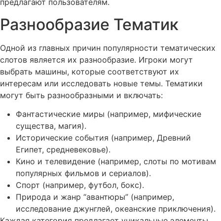
предлагают пользователям.
Разнообразие Тематик
Одной из главных причин популярности тематических
слотов является их разнообразие. Игроки могут
выбрать машины, которые соответствуют их
интересам или исследовать новые темы. Тематики
могут быть разнообразными и включать:
Фантастические миры (например, мифические
существа, магия).
Исторические события (например, Древний
Египет, средневековье).
Кино и телевидение (например, слоты по мотивам
популярных фильмов и сериалов).
Спорт (например, футбол, бокс).
Природа и жанр “авантюры” (например,
исследование джунглей, океанские приключения).
Каждая категория предлагает уникальные элементы