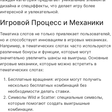
дизайна и спецэффекты, что делает игру более
интересной и увлекательной.
Игровой Процесс и Механики
Тематика слотов не только привлекает пользователей,
но и способствует инновациям в игровых механиках.
Например, в тематических слотах часто используются
различные бонусы и функции, которые могут
значительно увеличить шансы на выигрыш. Основные
игровые механики, которые можно встретить в
тематических слотах:
Бесплатные вращения: игроки могут получить
несколько бесплатных комбинаций без
необходимости делать ставки.
Символы Wild и Scatter: специальные символы,
которые помогают создать выигрышные
комбинации.