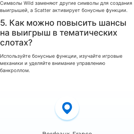
Символы Wild заменяют другие символы для создания
выигрышей, а Scatter активирует бонусные функции.
5. Как можно повысить шансы
на выигрыш в тематических
слотах?
Используйте бонусные функции, изучайте игровые
механики и уделяйте внимание управлению
банкроллом.