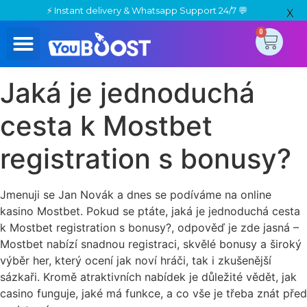
⚡ Instant delivery & Whatsapp Support 24/7 💬
X
0
Place Order
Track Your Order
Contact Us
Jaká je jednoduchá
cesta k Mostbet
registration s bonusy?
Jmenuji se Jan Novák a dnes se podíváme na online
kasino Mostbet. Pokud se ptáte, jaká je jednoduchá cesta
k Mostbet registration s bonusy?, odpověď je zde jasná –
Mostbet nabízí snadnou registraci, skvělé bonusy a široký
výběr her, který ocení jak noví hráči, tak i zkušenější
sázkaři. Kromě atraktivních nabídek je důležité vědět, jak
casino funguje, jaké má funkce, a co vše je třeba znát před