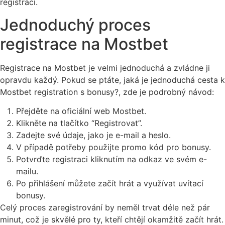
registrací.
Jednoduchý proces
registrace na Mostbet
Registrace na Mostbet je velmi jednoduchá a zvládne ji
opravdu každý. Pokud se ptáte, jaká je jednoduchá cesta k
Mostbet registration s bonusy?, zde je podrobný návod:
Přejděte na oficiální web Mostbet.
Klikněte na tlačítko “Registrovat”.
Zadejte své údaje, jako je e-mail a heslo.
V případě potřeby použijte promo kód pro bonusy.
Potvrďte registraci kliknutím na odkaz ve svém e-
mailu.
Po přihlášení můžete začít hrát a využívat uvítací
bonusy.
Celý proces zaregistrování by neměl trvat déle než pár
minut, což je skvělé pro ty, kteří chtějí okamžitě začít hrát.