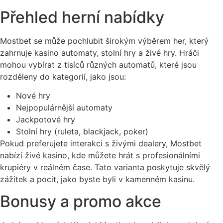
Přehled herní nabídky
Mostbet se může pochlubit širokým výběrem her, který
zahrnuje kasino automaty, stolní hry a živé hry. Hráči
mohou vybírat z tisíců různých automatů, které jsou
rozděleny do kategorií, jako jsou:
Nové hry
Nejpopulárnější automaty
Jackpotové hry
Stolní hry (ruleta, blackjack, poker)
Pokud preferujete interakci s živými dealery, Mostbet
nabízí živé kasino, kde můžete hrát s profesionálními
krupiéry v reálném čase. Tato varianta poskytuje skvělý
zážitek a pocit, jako byste byli v kamenném kasinu.
Bonusy a promo akce