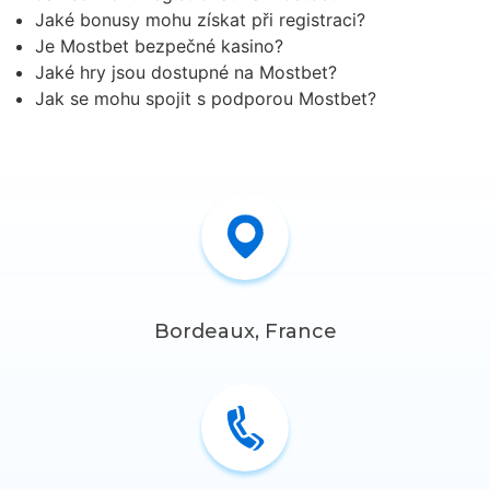
Jaké bonusy mohu získat při registraci?
Je Mostbet bezpečné kasino?
Jaké hry jsou dostupné na Mostbet?
Jak se mohu spojit s podporou Mostbet?
Bordeaux, France