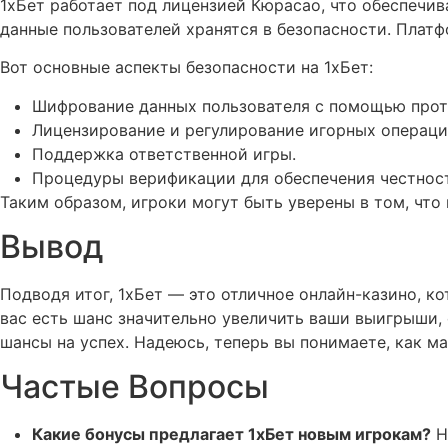
1хБет работает под лицензией Кюрасао, что обеспечив
данные пользователей хранятся в безопасности. Платф
Вот основные аспекты безопасности на 1хБет:
Шифрование данных пользователя с помощью прот
Лицензирование и регулирование игорных операци
Поддержка ответственной игры.
Процедуры верификации для обеспечения честнос
Таким образом, игроки могут быть уверены в том, что 
Вывод
Подводя итог, 1хБет — это отличное онлайн-казино, 
вас есть шанс значительно увеличить ваши выигрыши, 
шансы на успех. Надеюсь, теперь вы понимаете, как м
Частые Вопросы
Какие бонусы предлагает 1хБет новым игрокам?
Н