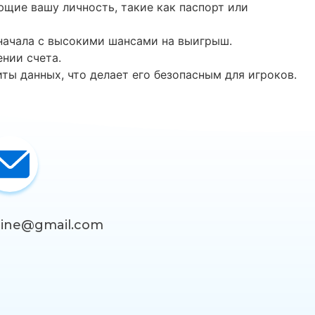
ие вашу личность, такие как паспорт или
начала с высокими шансами на выигрыш.
нии счета.
ы данных, что делает его безопасным для игроков.
line@gmail.com