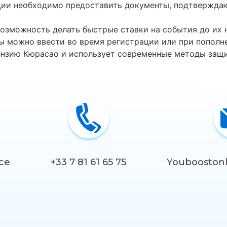
ии необходимо предоставить документы, подтверждающ
озможность делать быстрые ставки на события до их 
можно ввести во время регистрации или при пополне
нзию Кюрасао и использует современные методы защит
ce
+33 7 81 61 65 75
Youbooston