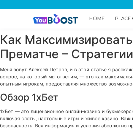
HOME
PLACE
Как Максимизировать
Прематче – Стратеги
Меня зовут Алексей Петров, и в этой статье я расскаж
вопрос, на который мы ответим, — это как максималь
опытным игрокам, предоставляя множество возможност
Обзор 1хБет
1хБет — это лицензионное онлайн-казино и букмекерск
включая слоты, настольные игры и живое казино. Важн
безопасность. Вся информация и условия абсолютно п