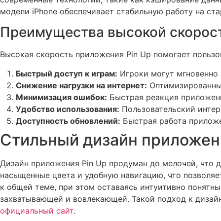
модели iPhone обеспечивает стабильную работу на ст
Преимущества высокой скорос
Высокая скорость приложения Pin Up помогает пользо
Быстрый доступ к играм:
Игроки могут мгновенно 
Снижение нагрузки на интернет:
Оптимизированные
Минимизация ошибок:
Быстрая реакция приложени
Удобство использования:
Пользовательский интерф
Доступность обновлений:
Быстрая работа приложе
Стильный дизайн приложен
Дизайн приложения Pin Up продуман до мелочей, что д
насыщенные цвета и удобную навигацию, что позволяе
к общей теме, при этом оставаясь интуитивно понятн
захватывающей и вовлекающей. Такой подход к дизайн
официальный сайт
.