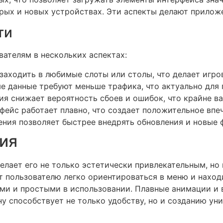
арых и новых устройствах. Эти аспекты делают прилож
ти
вателям в нескольких аспектах:
заходить в любимые слоты или столы, что делает игр
 данные требуют меньше трафика, что актуально для п
я снижает вероятность сбоев и ошибок, что крайне ва
ейс работает плавно, что создает положительное впеч
ния позволяет быстрее внедрять обновления и новые 
ия
елает его не только эстетически привлекательным, но
т пользователю легко ориентироваться в меню и наход
ыми и простыми в использовании. Плавные анимации и 
у способствует не только удобству, но и созданию у