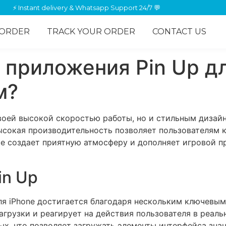
⚡ Instant delivery & Whatsapp Support 24/7 💬
 ORDER
TRACK YOUR ORDER
CONTACT US
 приложения Pin Up дл
м?
своей высокой скоростью работы, но и стильным дизай
ысокая производительность позволяет пользователям 
е создает приятную атмосферу и дополняет игровой пр
in Up
я iPhone достигается благодаря нескольким ключевым
агрузки и реагирует на действия пользователя в реал
х, что позволяет загружать элементы интерфейса знач