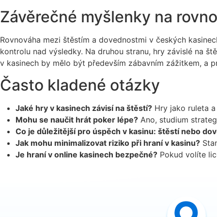
Závěrečné myšlenky na rovno
Rovnováha mezi štěstím a dovednostmi v českých kasinech h
kontrolu nad výsledky. Na druhou stranu, hry závislé na št
v kasinech by mělo být především zábavním zážitkem, a pr
Často kladené otázky
Jaké hry v kasinech závisí na štěstí?
Hry jako ruleta a
Mohu se naučit hrát poker lépe?
Ano, studium strategi
Co je důležitější pro úspěch v kasinu: štěstí nebo d
Jak mohu minimalizovat riziko při hraní v kasinu?
Stan
Je hraní v online kasinech bezpečné?
Pokud volíte li