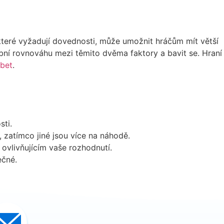
které vyžadují dovednosti, může umožnit hráčům mít větší
sobní rovnováhu mezi těmito dvěma faktory a bavit se. Hraní
bet
.
sti.
, zatímco jiné jsou více na náhodě.
ovlivňujícím vaše rozhodnutí.
ečné.